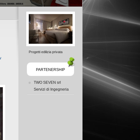
Progetti edilizia privata
w
PARTENERSHIP
TWO SEVEN srl
Servizi di Ingegneria