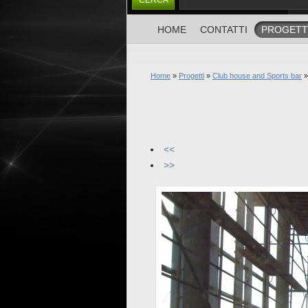
HOME
CONTATTI
PROGETT
Home
»
Progetti
»
Club house and Sports bar
»
<<
>>