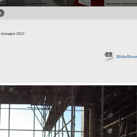
I
 Immagine 25/27
SlideSho