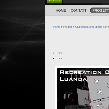
HOME
CONTATTI
PROGETT
Home
»
Progetti
»
Club house and Sports bar
»
<<
>>