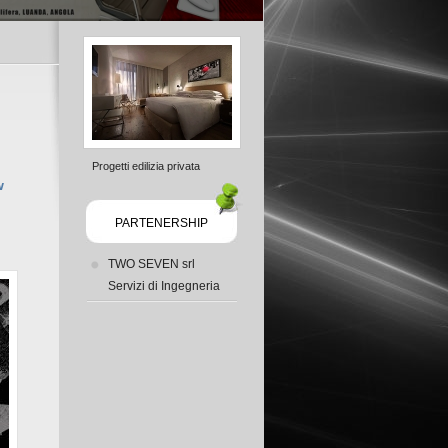
Progetti edilizia privata
w
PARTENERSHIP
TWO SEVEN srl
Servizi di Ingegneria