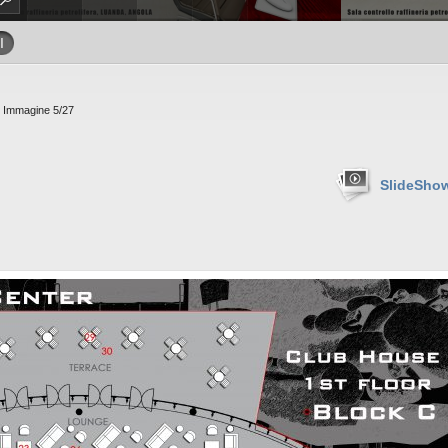
I
 Immagine 5/27
SlideSho